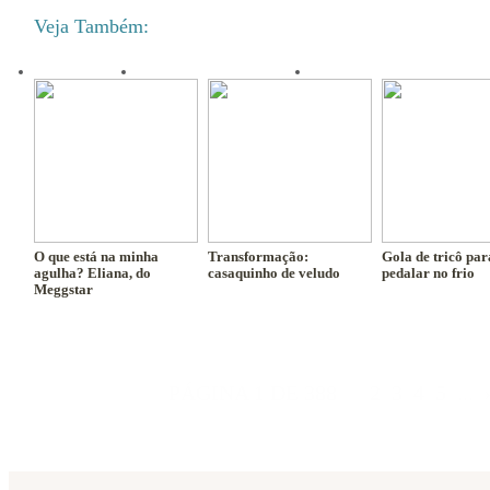
Veja Também:
O que está na minha
Transformação:
Gola de tricô par
agulha? Eliana, do
casaquinho de veludo
pedalar no frio
Meggstar
PÁGINA 1 DE 388
1
2
3
4
5
...