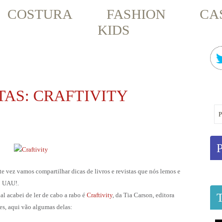
COSTURA
FASHION
CA
KIDS
TAS: CRAFTIVITY
e vez vamos compartilhar dicas de livros e revistas que nós lemos e
: UAU!.
l acabei de ler de cabo a rabo é
Craftivity
, da Tia Carson, editora
es, aqui vão algumas delas: