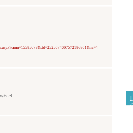
gs.aspx?cmm=15585078&tid=2525674667572186861&na=4
ação :-)