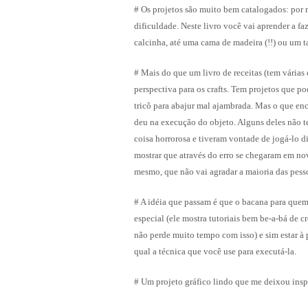
# Os projetos são muito bem catalogados: por ma
dificuldade. Neste livro você vai aprender a f
calcinha, até uma cama de madeira (!!) ou um ta
# Mais do que um livro de receitas (tem várias e
perspectiva para os crafts. Tem projetos que 
tricô para abajur mal ajambrada. Mas o que enc
deu na execução do objeto. Alguns deles não 
coisa horrorosa e tiveram vontade de jogá-lo dir
mostrar que através do erro se chegaram em no
mesmo, que não vai agradar a maioria das pess
# A idéia que passam é que o bacana para quem
especial (ele mostra tutoriais bem be-a-bá de 
não perde muito tempo com isso) e sim estar à 
qual a técnica que você use para executá-la.
# Um projeto gráfico lindo que me deixou inspi