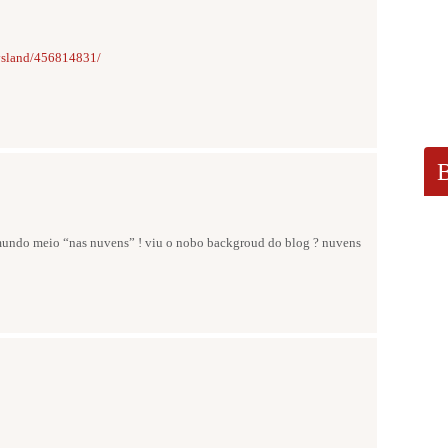
fysland/456814831/
 mundo meio “nas nuvens” ! viu o nobo backgroud do blog ? nuvens