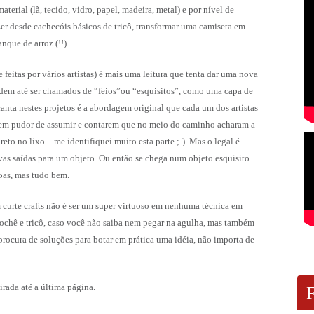
terial (lã, tecido, vidro, papel, madeira, metal) e por nível de
azer desde cachecóis básicos de tricô, transformar uma camiseta em
nque de arroz (!!).
 feitas por vários artistas) é mais uma leitura que tenta dar uma nova
podem até ser chamados de “feios”ou “esquisitos”, como uma capa de
anta nestes projetos é a abordagem original que cada um dos artistas
tem pudor de assumir e contarem que no meio do caminho acharam a
eto no lixo – me identifiquei muito esta parte ;-). Mas o legal é
vas saídas para um objeto. Ou então se chega num objeto esquisito
oas, mas tudo bem.
 curte crafts não é ser um super virtuoso em nenhuma técnica em
crochê e tricô, caso você não saiba nem pegar na agulha, mas também
procura de soluções para botar em prática uma idéia, não importa de
rada até a última página.