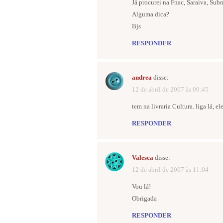
Já procurei na Fnac, Saraiva, Sub
Alguma dica?
Bjs
RESPONDER
andrea
disse:
12 de abril de 2007 às 09:45
tem na livraria Cultura. liga lá, e
RESPONDER
Valesca
disse:
12 de abril de 2007 às 11:04
Vou lá!
Obrigada
RESPONDER