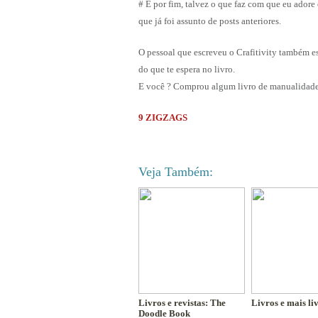
# E por fim, talvez o que faz com que eu adore
que já foi assunto de posts anteriores.
O pessoal que escreveu o Crafitivity também es
do que te espera no livro.
E você ? Comprou algum livro de manualidades
9 ZIGZAGS
Veja Também:
Livros e revistas: The
Livros e mais li
Doodle Book