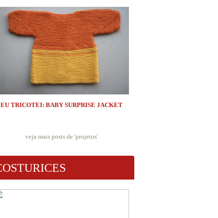
EU TRICOTEI: BABY SURPRISE JACKET
veja mais posts de '
projetos
'
COSTURICES