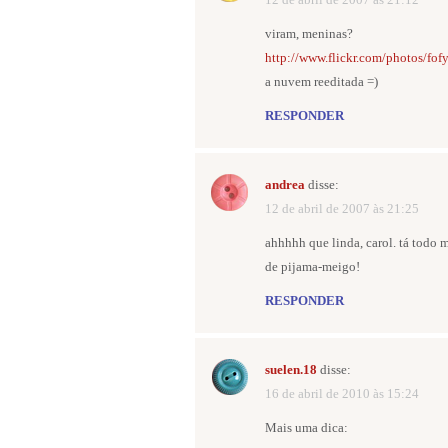
viram, meninas?
http://www.flickr.com/photos/fo
a nuvem reeditada =)
RESPONDER
andrea
disse:
12 de abril de 2007 às 21:25
ahhhhh que linda, carol. tá todo
de pijama-meigo!
RESPONDER
suelen.18
disse:
16 de abril de 2010 às 15:24
Mais uma dica: