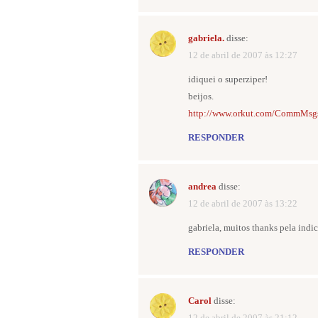
gabriela.
disse:
12 de abril de 2007 às 12:27
idiquei o superziper!
beijos.
http://www.orkut.com/CommMs
RESPONDER
andrea
disse:
12 de abril de 2007 às 13:22
gabriela, muitos thanks pela indic
RESPONDER
Carol
disse:
12 de abril de 2007 às 21:12