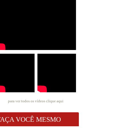
para ver todos os vídeos
clique aqui
FAÇA VOCÊ MESMO