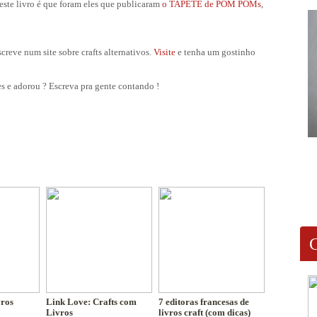
 este livro é que foram eles que publicaram
o TAPETE de POM POMs
,
creve num site sobre crafts alternativos.
Visite
e tenha um gostinho
 e adorou ? Escreva pra gente contando !
vros
Link Love: Crafts com
7 editoras francesas de
Livros
livros craft (com dicas)