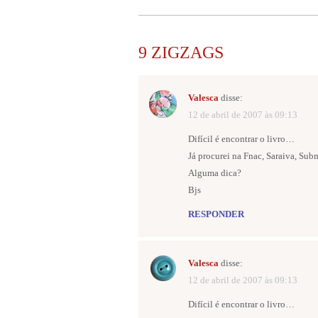
9 ZIGZAGS
Valesca
disse:
12 de abril de 2007 às 09:13
Difícil é encontrar o livro…
Já procurei na Fnac, Saraiva, Sub
Alguma dica?
Bjs
RESPONDER
Valesca
disse:
12 de abril de 2007 às 09:13
Difícil é encontrar o livro…