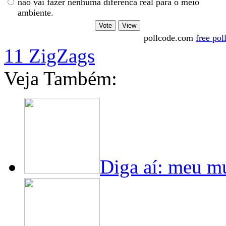
nao vai fazer nenhuma diferenca real para o meio
ambiente.
pollcode.com
free pol
11 ZigZags
Veja Também:
Diga aí: meu m