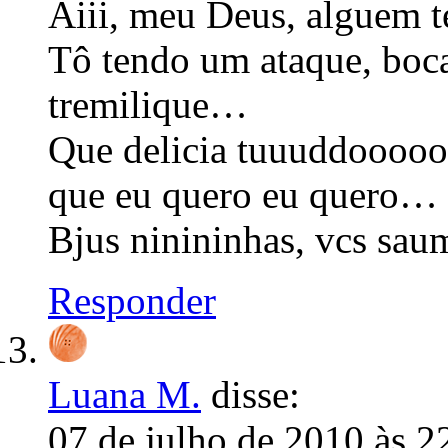
Aiii, meu Deus, alguem 
Tô tendo um ataque, boca
tremilique…
Que delicia tuuuddooooo,
que eu quero eu quero…
Bjus ninininhas, vcs sa
Responder
Luana M.
disse:
07 de julho de 2010 às 2