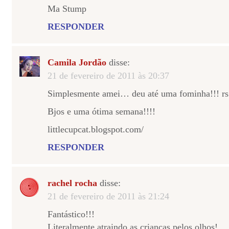
Ma Stump
RESPONDER
Camila Jordão
disse:
21 de fevereiro de 2011 às 20:37
Simplesmente amei… deu até uma fominha!!! rs
Bjos e uma ótima semana!!!!
littlecupcat.blogspot.com/
RESPONDER
rachel rocha
disse:
21 de fevereiro de 2011 às 21:24
Fantástico!!!
Literalmente atraindo as crianças pelos olhos!