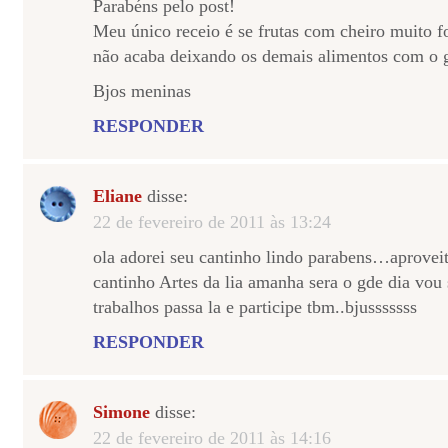
Parabéns pelo post!
Meu único receio é se frutas com cheiro muito f
não acaba deixando os demais alimentos com o g
Bjos meninas
RESPONDER
Eliane
disse:
22 de fevereiro de 2011 às 13:24
ola adorei seu cantinho lindo parabens…aprovei
cantinho Artes da lia amanha sera o gde dia vou
trabalhos passa la e participe tbm..bjusssssss
RESPONDER
Simone
disse:
22 de fevereiro de 2011 às 14:16