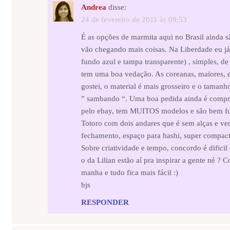
Andrea
disse:
24 de fevereiro de 2011 às 09:53
É as opções de marmita aqui no Brasil ainda 
vão chegando mais coisas. Na Liberdade eu já
fundo azul e tampa transparente) , simples, 
tem uma boa vedação. As coreanas, maiores, e
gostei, o material é mais grosseiro e o tamanh
” sambando “. Uma boa pedida ainda é compra
pelo ebay, tem MUITOS modelos e são bem f
Totoro com dois andares que é sem alças e ve
fechamento, espaço para hashi, super compact
Sobre criatividade e tempo, concordo é dificil
o da Lilian estão aí pra inspirar a gente né ?
manha e tudo fica mais fácil :)
bjs
RESPONDER