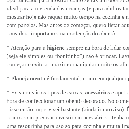
oportunidade para mostrar como se faz um obentô 
ideal para a merenda das crianças (e para adultos t
mostrar hoje não requer muito tempo na cozinha e 
com panelas. Mas antes de começar, quero listar aqu
considero importantes na confecção do obentô:
* Atenção para a
higiene
sempre na hora de lidar c
(seja ele simples ou “bonitinho”) não é brincar. La
começar e evite ao máximo manipular muito os ali
*
Planejamento
é fundamental, como em qualquer p
* Existem vários tipos de caixas,
acessório
s e apetr
hora de confeccionar um obentô decorado. No come
disso então improvisei bastante (ainda improviso). É
bonito sem precisar investir em acessórios. Tenha 
uma tesourinha para uso só para cozinha e muita im