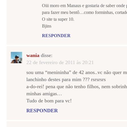
Oiii moro em Manaus e gostaria de saber onde 
para fazer meu bentô…como forminhas, cortado
O site ta super 10.
Bjins
RESPONDER
wania
disse:
22 de fevereiro de 2011 às 20:21
sou uma “menininha” de 42 anos..vc não quer m
lanchinho destes para mim ??? rsrsrsrs
a-do-rei! pena que não tenho filhos, nem sobrinh
minhas amigas…
Tudo de bom para vc!
RESPONDER