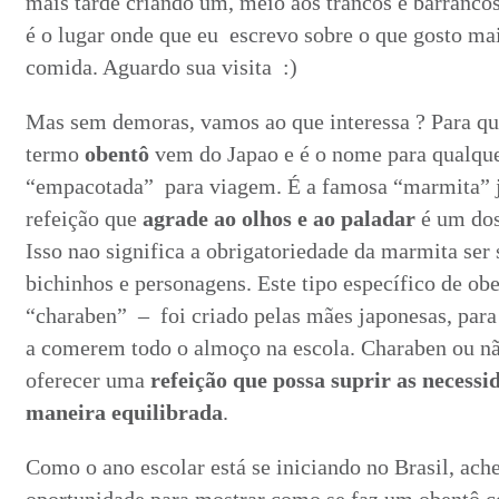
mais tarde criando um, meio aos trancos e barranco
é o lugar onde que eu escrevo sobre o que gosto mais
comida. Aguardo sua visita :)
Mas sem demoras, vamos ao que interessa ? Para qu
termo
obentô
vem do Japao e é o nome para qualque
“empacotada” para viagem. É a famosa “marmita”
refeição que
agrade ao olhos e ao paladar
é um dos
Isso nao significa a obrigatoriedade da marmita ser 
bichinhos e personagens. Este tipo específico de o
“charaben” – foi criado pelas mães japonesas, para
a comerem todo o almoço na escola. Charaben ou nã
oferecer uma
refeição que possa suprir as necessi
maneira equilibrada
.
Como o ano escolar está se iniciando no Brasil, ach