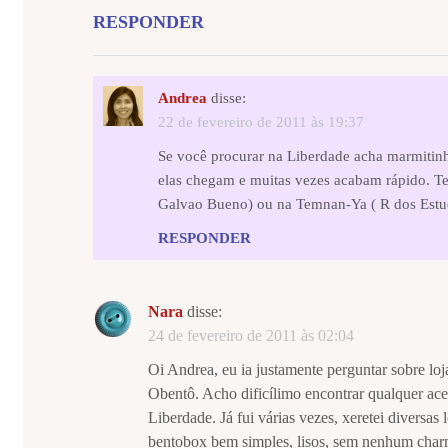
RESPONDER
Andrea
disse:
22 de fevereiro de 2011 às 19:37
Se você procurar na Liberdade acha marmitinh
elas chegam e muitas vezes acabam rápido. Te
Galvao Bueno) ou na Temnan-Ya ( R dos Estuda
RESPONDER
Nara
disse:
24 de fevereiro de 2011 às 02:04
Oi Andrea, eu ia justamente perguntar sobre lo
Obentô. Acho dificílimo encontrar qualquer ac
Liberdade. Já fui várias vezes, xeretei diversa
bentobox bem simples, lisos, sem nenhum char