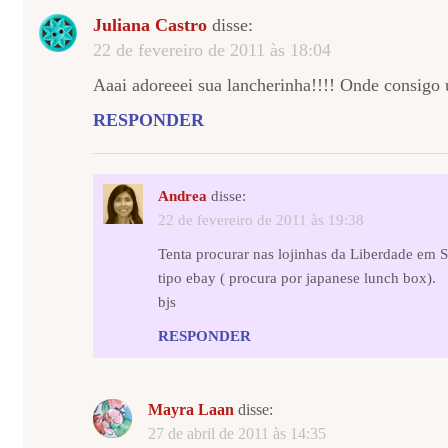
Juliana Castro
disse:
22 de fevereiro de 2011 às 18:04
Aaai adoreeei sua lancherinha!!!! Onde consigo
RESPONDER
Andrea
disse:
22 de fevereiro de 2011 às 19:38
Tenta procurar nas lojinhas da Liberdade em SP
tipo ebay ( procura por japanese lunch box).
bjs
RESPONDER
Mayra Laan
disse:
27 de abril de 2011 às 14:35