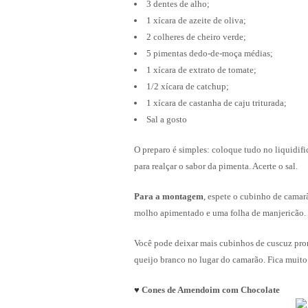
3 dentes de alho;
1 xícara de azeite de oliva;
2 colheres de cheiro verde;
5 pimentas dedo-de-moça médias;
1 xícara de extrato de tomate;
1/2 xícara de catchup;
1 xícara de castanha de caju triturada;
Sal a gosto
O preparo é simples: coloque tudo no liquidifi
para realçar o sabor da pimenta. Acerte o sal.
Para a montagem
, espete o cubinho de cama
molho apimentado e uma folha de manjericão.
Você pode deixar mais cubinhos de cuscuz pront
queijo branco no lugar do camarão. Fica mui
♥
Cones de Amendoim com Chocolate