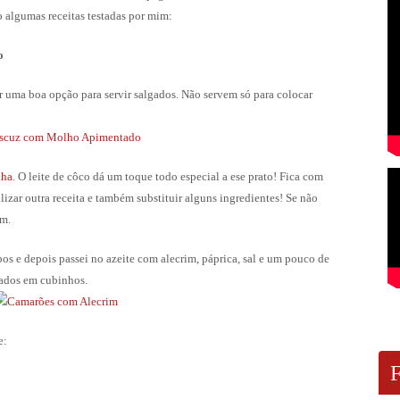
ão algumas receitas testadas por mim:
o
r uma boa opção para servir salgados. Não servem só para colocar
nha
. O leite de côco dá um toque todo especial a ese prato! Fica com
izar outra receita e também substituir alguns ingredientes! Se não
um.
pos e depois passei no azeite com alecrim, páprica, sal e um pouco de
cados em cubinhos.
e: