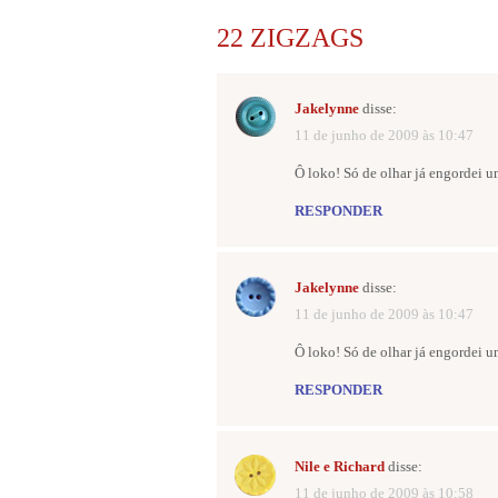
22 ZIGZAGS
Jakelynne
disse:
11 de junho de 2009 às 10:47
Ô loko! Só de olhar já engordei u
RESPONDER
Jakelynne
disse:
11 de junho de 2009 às 10:47
Ô loko! Só de olhar já engordei u
RESPONDER
Nile e Richard
disse:
11 de junho de 2009 às 10:58