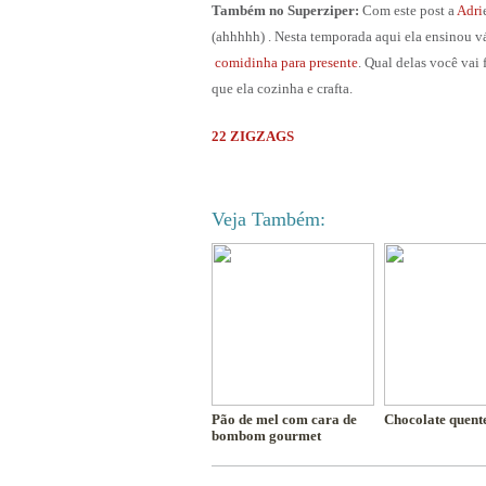
Também no Superziper:
Com este post a
Adri
(ahhhhh) . Nesta temporada aqui ela ensinou vá
comidinha para presente
. Qual delas você vai 
que ela cozinha e crafta.
22 ZIGZAGS
Veja Também:
Pão de mel com cara de
Chocolate quent
bombom gourmet