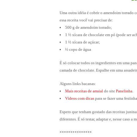
Uma outra idéia é cobrir o amendoim torrado c
essa receita você vai precisar de:
500 g de amendoim torrado;
1 ½ xícara de chocolate em pó (pode ser a
1 ½ xícara de açúcar;
½ copo de água
É só colocar todos os ingredientes em uma pa
camada de chocolate. Espalhe em uma assadeira 
Alguns links bacanas:
Mais receitas de arraial
do site
Panelinha
.
Vídeos com dicas
para se fazer uma festinh
Espero que tenham gostado das receitas junina
diferentes. É só testar, adaptar e, nesse caso a 
***************