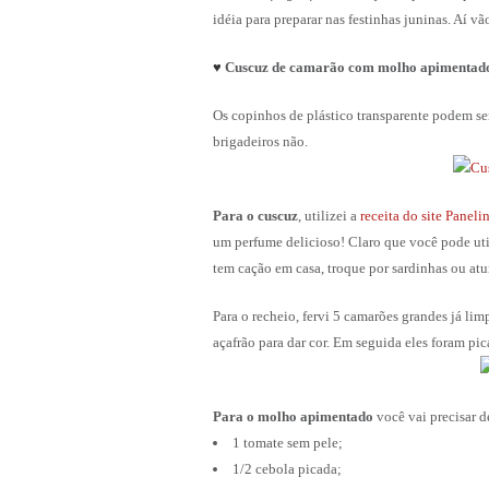
idéia para preparar nas festinhas juninas. Aí v
♥
Cuscuz de camarão com molho apimentad
Os copinhos de plástico transparente podem se
brigadeiros não.
Para o cuscuz
, utilizei a
receita do site Paneli
um perfume delicioso! Claro que você pode util
tem cação em casa, troque por sardinhas ou at
Para o recheio, fervi 5 camarões grandes já lim
açafrão para dar cor. Em seguida eles foram pi
Para o
molho apimentado
você vai precisar d
1 tomate sem pele;
1/2 cebola picada;