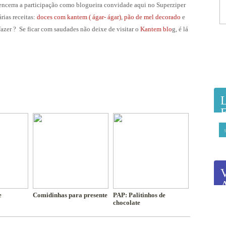
encerra a participação como blogueira convidade aqui no Superziper
rias receitas:
doces com kantem ( ágar- ágar)
,
pão de mel decorado
e
fazer ? Se ficar com saudades não deixe de visitar o
Kantem blo
g, é lá
e
Comidinhas para presente
PAP: Palitinhos de
chocolate