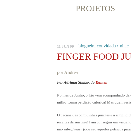
PROJETOS
blogueira convidada
•
nhac
11 JUN 09
FINGER FOOD J
por Andrea
Por Adriana Simizo, do
Kanten
No mês de Junho, o frio vem acompanhado da c
milho…uma perdição calórica! Mas quem resis
O bacana das comidinhas juninas é a simplici
receitas da sua mãe! Para conseguir um visual d
não sabe,
finger food
são aqueles petiscos pa