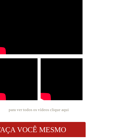
para ver todos os vídeos
clique aqui
FAÇA VOCÊ MESMO