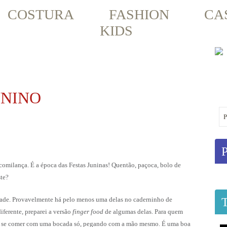
COSTURA
FASHION
CA
KIDS
UNINO
omilança. É a época das Festas Juninas! Quentão, paçoca, bolo de
te?
dade. Provavelmente há pelo menos uma delas no caderninho de
iferente, preparei a versão
finger food
de algumas delas. Para quem
ra se comer com uma bocada só, pegando com a mão mesmo. É uma boa