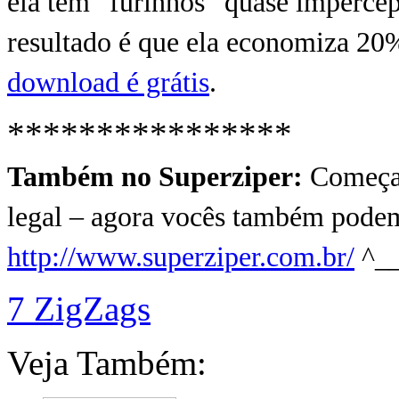
ela tem “furinhos” quase imperceptí
resultado é que ela economiza 20%
download é grátis
.
****************
Também no Superziper:
Começam
legal – agora vocês também podem
http://www.superziper.com.br/
^__
7 ZigZags
Veja Também: