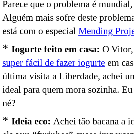
Parece que o problema é mundial, t
Alguém mais sofre deste problema?
está com o especial
Mending Proje
*
Iogurte feito em casa:
O Vitor
super fácil de fazer iogurte
em cas
última visita a Liberdade, achei u
ideal para quem mora sozinha. Eu g
né?
*
Ideia eco:
Achei tão bacana a 